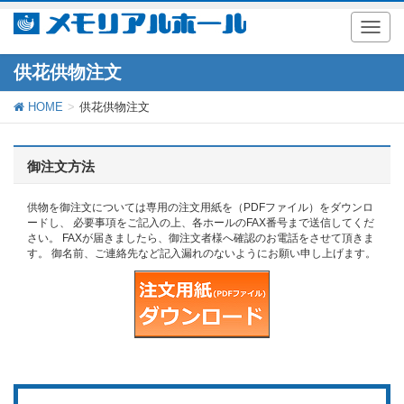
T
o
g
供花供物注文
g
l
HOME
供花供物注文
e
n
a
v
御注文方法
i
g
a
供物を御注文については専用の注文用紙を（PDFファイル）をダウンロ
t
ードし、 必要事項をご記入の上、各ホールのFAX番号まで送信してくだ
さい。 FAXが届きましたら、御注文者様へ確認のお電話をさせて頂きま
i
す。 御名前、ご連絡先など記入漏れのないようにお願い申し上げます。
o
n