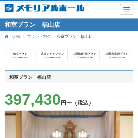
T
o
g
和室プラン 福山店
g
l
HOME
プラン・料金
和室プラン 福山店
e
n
a
v
i
g
a
t
和室プラン 福山店
i
o
n
397,430
円〜（税込）