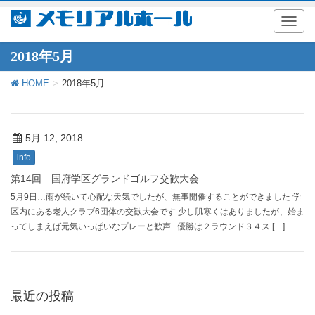
T
o
g
2018年5月
g
l
HOME
2018年5月
e
n
a
v
i
5月 12, 2018
g
info
a
t
第14回 国府学区グランドゴルフ交歓大会
i
5月9日…雨が続いて心配な天気でしたが、無事開催することができました 学
o
n
区内にある老人クラブ6団体の交歓大会です 少し肌寒くはありましたが、始ま
ってしまえば元気いっぱいなプレーと歓声 優勝は２ラウンド３４ス […]
最近の投稿