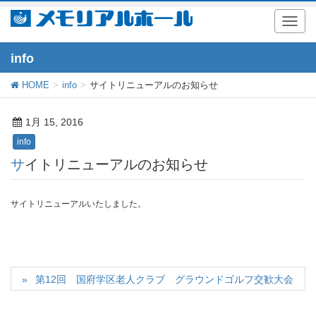
T
o
g
info
g
l
HOME
info
サイトリニューアルのお知らせ
e
n
a
1月 15, 2016
v
i
info
g
a
サイトリニューアルのお知らせ
t
i
o
サイトリニューアルいたしました。
n
第12回 国府学区老人クラブ グラウンドゴルフ交歓大会